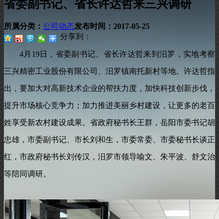
省委副书记、省长许达哲来三兴调研
所属分类：
公司动态
发布时间：
2017-05-25
分享到：
4月19日
，
省委副书记、省长许达哲来到汨罗，实地考察
三兴精密工业股份有限公司、汨罗镇南托新村等地
。
许达哲指
出，要加大对高新技术企业的帮扶力度
，
加快科技创新步伐，
提升市场核心竞争力
；
加力推进美丽乡村建设，让更多的老百
姓享受新农村建设成果
。
省政府秘书长王群，岳阳市委书记胡
忠雄
，
市委副书记、市长刘和生，市委常委、市委秘书长谈正
红
，
市政府秘书长刘传汉，汨罗市领导喻文、朱平波、舒文治
等陪同调研。