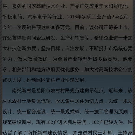
售、服务的国家高新技术企业
。
产品广泛应用于太阳能电池、
平板电脑、汽车电子等行业。2016年实现工业产值2.4亿元
，
今年一季度销售额达8000多万元。目前
，
该公司正筹备上市。
许达哲详细询问企业研发、生产和销售等
，
希望企业进一步加
大科技创新力度，坚持目标
，
专注发展，不断提升市场核心竞
争力
，
做大做强做优，为全省产业转型升级多做贡献
。
他要
求，相关部门和地方政府要优化服务
，
加大对高新技术企业的
帮扶力度，推动园区支柱产业快速发展。
南托新村是岳阳市农村村民规范建房示范点
。
近年来，该
村以农村土地集体流转、农民集中居住为切入点
，
以统一规划
设计、统一配套建设、统一景观式样、统一施工管理为原则，
规范建设新村
。
现有182户进入新村建房，102户已经入住
。
许
达哲了解了南托新村建设情况，并走进村民王利辉、王锋家