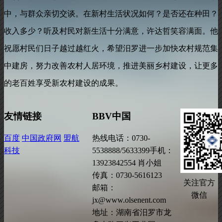
中
，
与群众亲切交谈。在新村生活状况如何？是否还在种田？
收入多少？听及村民对新生活十分满意
，
许达哲笑容满面。他
祝愿村民们日子越过越红火
，
希望汨罗进一步加快农村规范集
中建房，努力改善农村人居环境
，
推进美丽乡村建设，让更多
的老百姓享受新农村建设的成果。
友情链接
BBV中国
百度
中国政府网
盟航
热线电话：0730-
科技
5538888/5633399手机：
13923842554 肖小姐
传真：0730-5616123
关注官方
邮箱：
微信
jx@www.olsenent.com
地址：湖南省汨罗市龙