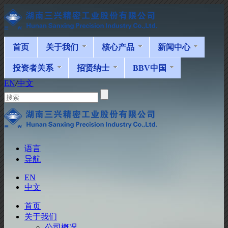
首页
关于我们
核心产品
新闻中心
投资者关系
招贤纳士
BBV中国
EN
/
中文
语言
导航
EN
中文
首页
关于我们
公司概况