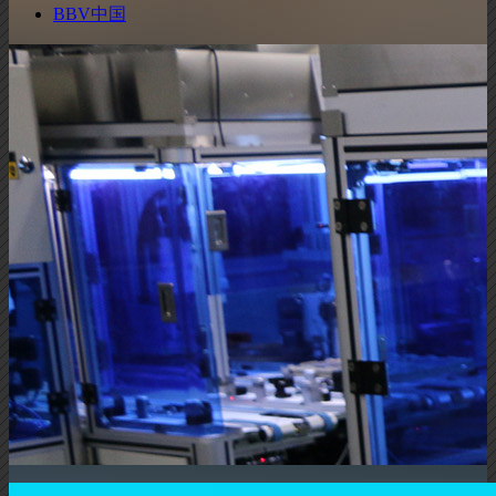
BBV中国