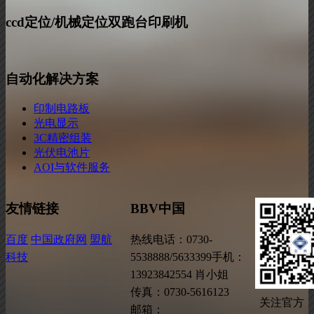
ccd定位/机械定位双跑台印刷机
自动化解决方案
印制电路板
光电显示
3C精密组装
光伏电池片
AOI与软件服务
友情链接
BBV中国
百度
中国政府网
盟航
热线电话：0730-
科技
5538888/5633399手机：
13923842554 肖小姐
传真：0730-5616123
关注官方
邮箱：